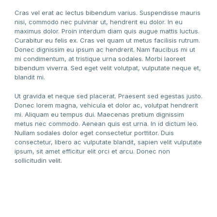
Cras vel erat ac lectus bibendum varius. Suspendisse mauris
nisi, commodo nec pulvinar ut, hendrerit eu dolor. In eu
maximus dolor. Proin interdum diam quis augue mattis luctus.
Curabitur eu felis ex. Cras vel quam ut metus facilisis rutrum.
Donec dignissim eu ipsum ac hendrerit. Nam faucibus mi ut
mi condimentum, at tristique urna sodales. Morbi laoreet
bibendum viverra. Sed eget velit volutpat, vulputate neque et,
blandit mi.
Ut gravida et neque sed placerat. Praesent sed egestas justo.
Donec lorem magna, vehicula et dolor ac, volutpat hendrerit
mi. Aliquam eu tempus dui. Maecenas pretium dignissim
metus nec commodo. Aenean quis est urna. In id dictum leo.
Nullam sodales dolor eget consectetur porttitor. Duis
consectetur, libero ac vulputate blandit, sapien velit vulputate
ipsum, sit amet efficitur elit orci et arcu. Donec non
sollicitudin velit.