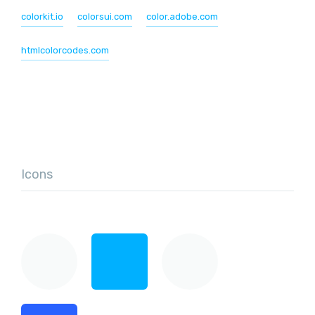
colorkit.io
colorsui.com
color.adobe.com
htmlcolorcodes.com
Icons