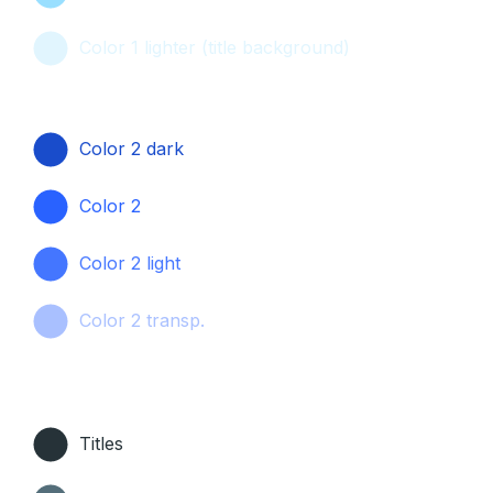
Color 1 lighter (title background)
Color 2 dark
Color 2
Color 2 light
Color 2 transp.
Titles